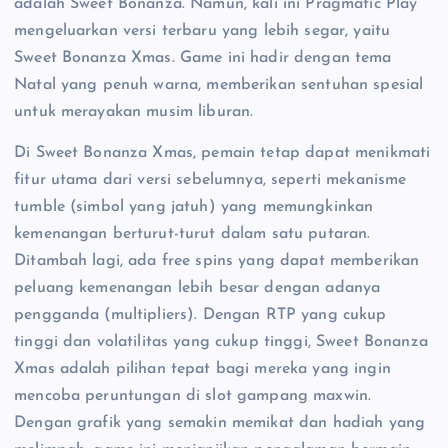
adalah Sweet Bonanza. Namun, kali ini Pragmatic Play
mengeluarkan versi terbaru yang lebih segar, yaitu
Sweet Bonanza Xmas. Game ini hadir dengan tema
Natal yang penuh warna, memberikan sentuhan spesial
untuk merayakan musim liburan.
Di Sweet Bonanza Xmas, pemain tetap dapat menikmati
fitur utama dari versi sebelumnya, seperti mekanisme
tumble (simbol yang jatuh) yang memungkinkan
kemenangan berturut-turut dalam satu putaran.
Ditambah lagi, ada free spins yang dapat memberikan
peluang kemenangan lebih besar dengan adanya
pengganda (multipliers). Dengan RTP yang cukup
tinggi dan volatilitas yang cukup tinggi, Sweet Bonanza
Xmas adalah pilihan tepat bagi mereka yang ingin
mencoba peruntungan di slot gampang maxwin.
Dengan grafik yang semakin memikat dan hadiah yang