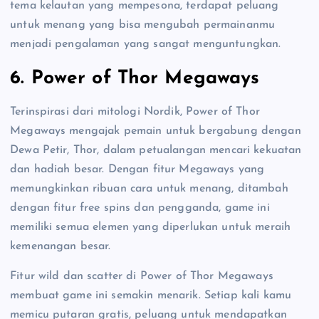
tema kelautan yang mempesona, terdapat peluang
untuk menang yang bisa mengubah permainanmu
menjadi pengalaman yang sangat menguntungkan.
6.
Power of Thor Megaways
Terinspirasi dari mitologi Nordik, Power of Thor
Megaways mengajak pemain untuk bergabung dengan
Dewa Petir, Thor, dalam petualangan mencari kekuatan
dan hadiah besar. Dengan fitur Megaways yang
memungkinkan ribuan cara untuk menang, ditambah
dengan fitur free spins dan pengganda, game ini
memiliki semua elemen yang diperlukan untuk meraih
kemenangan besar.
Fitur wild dan scatter di Power of Thor Megaways
membuat game ini semakin menarik. Setiap kali kamu
memicu putaran gratis, peluang untuk mendapatkan