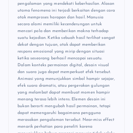
pengalaman yang mendekati keberhasilan. Alasan
utama fenomena ini terjadi berkaitan dengan cara
otak memproses harapan dan hasil. Manusia
secara alami memiliki kecenderungan untuk
mencari pola dan memberikan makna terhadap
suatu kejadian. Ketika sebuah hasil terlihat sangat
dekat dengan tujuan, otak dapat memberikan
respons emosional yang mirip dengan situasi
ketika seseorang berhasil mencapai sesuatu.
Dalam konteks permainan digital, desain visual
dan suara juga dapat memperkuat efek tersebut.
Animasi yang menunjukkan simbol hampir sejajar,
efek suara dramatis, atau pergerakan gulungan
yang melambat dapat membuat momen hampir
menang terasa lebih intens. Elemen desain ini
bukan berarti mengubah hasil permainan, tetapi
dapat memengaruhi bagaimana pengguna
merasakan pengalaman tersebut. Near-miss effect
menarik perhatian para peneliti karena