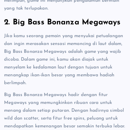
melimpah, game ini menjanjikan pengalaman bermain
yang tak terlupakan.
2.
Big Bass Bonanza Megaways
Jika kamu seorang pemain yang menyukai petualangan
dan ingin merasakan sensasi memancing di laut dalam,
Big Bass Bonanza Megaways adalah game yang wajib
dicoba. Dalam game ini, kamu akan diajak untuk
menyelam ke kedalaman laut dengan tujuan untuk
menangkap ikan-ikan besar yang membawa hadiah
berlimpah.
Big Bass Bonanza Megaways hadir dengan fitur
Megaways yang memungkinkan ribuan cara untuk
menang dalam setiap putaran. Dengan hadirnya simbol
wild dan scatter, serta fitur free spins, peluang untuk
mendapatkan kemenangan besar semakin terbuka lebar.