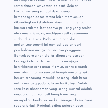
menunjukkan bahwa persepsi manusia tidak selalu
sama dengan kenyataan objektif. Sebuah
kekalahan yang sangat dekat dengan
kemenangan dapat terasa lebih memuaskan
dibandingkan kekalahan biasa. Hal ini terjadi
karena otak melihat adanya peluang yang seolah-
olah masih terbuka, meskipun hasil sebenarnya
sudah ditentukan. Pada permainan slot,
mekanisme seperti ini menjadi bagian dari
pembahasan mengenai perilaku pengguna.
Banyak permainan digital dirancang dengan
berbagai elemen hiburan untuk menjaga
keterlibatan pengguna. Namun, penting untuk
memahami bahwa sensasi hampir menang bukan
berarti seseorang memiliki peluang lebih besar
untuk menang pada putaran berikutnya. Salah
satu kesalahpahaman yang sering muncul adalah
anggapan bahwa hasil hampir menang
merupakan tanda bahwa kemenangan besar akan
segera terjadi. Padahal, setiap putaran pada