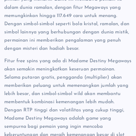
dalam dunia ramalan, dengan fitur Megaways yang
memungkinkan hingga 117.649 cara untuk menang.
Dengan simbol-simbol seperti bola kristal, ramalan, dan
simbol lainnya yang berhubungan dengan dunia mistik,
permainan ini memberikan pengalaman yang penuh
dengan misteri dan hadiah besar.
Fitur free spins yang ada di Madame Destiny Megaways
akan semakin meningkatkan keseruan permainan.
Selama putaran gratis, pengganda (multiplier) akan
memberikan peluang untuk memenangkan jumlah yang
lebih besar, dan simbol-simbol wild akan membantu
membentuk kombinasi kemenangan lebih mudah.
Dengan RTP tinggi dan volatilitas yang cukup tinggi,
Madame Destiny Megaways adalah game yang
sempurna bagi pemain yang ingin mencoba
keberuntungan dan meraih kemenangan besar di slot