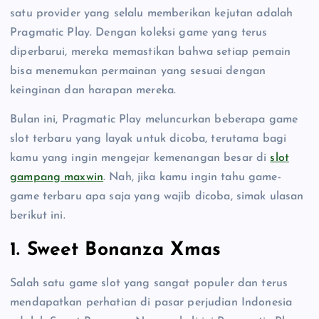
satu provider yang selalu memberikan kejutan adalah
Pragmatic Play. Dengan koleksi game yang terus
diperbarui, mereka memastikan bahwa setiap pemain
bisa menemukan permainan yang sesuai dengan
keinginan dan harapan mereka.
Bulan ini, Pragmatic Play meluncurkan beberapa game
slot terbaru yang layak untuk dicoba, terutama bagi
kamu yang ingin mengejar kemenangan besar di
slot
gampang maxwin
. Nah, jika kamu ingin tahu game-
game terbaru apa saja yang wajib dicoba, simak ulasan
berikut ini.
1.
Sweet Bonanza Xmas
Salah satu game slot yang sangat populer dan terus
mendapatkan perhatian di pasar perjudian Indonesia