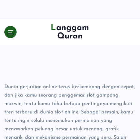
S
k
i
p
Langgam
t
Quran
o
c
o
n
t
e
n
Dunia perjudian online terus berkembang dengan cepat,
t
dan jika kamu seorang penggemar slot gampang
maxwin, tentu kamu tahu betapa pentingnya mengikuti
tren terbaru di dunia slot online. Sebagai pemain, kamu
tentu ingin selalu menemukan permainan yang
menawarkan peluang besar untuk menang, grafik
menarik, dan mekanisme permainan yang seru. Salah