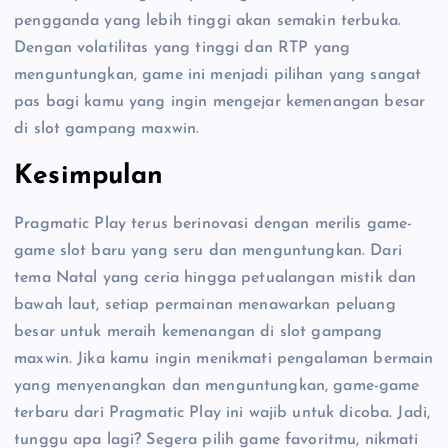
pengganda yang lebih tinggi akan semakin terbuka.
Dengan volatilitas yang tinggi dan RTP yang
menguntungkan, game ini menjadi pilihan yang sangat
pas bagi kamu yang ingin mengejar kemenangan besar
di slot gampang maxwin.
Kesimpulan
Pragmatic Play terus berinovasi dengan merilis game-
game slot baru yang seru dan menguntungkan. Dari
tema Natal yang ceria hingga petualangan mistik dan
bawah laut, setiap permainan menawarkan peluang
besar untuk meraih kemenangan di slot gampang
maxwin. Jika kamu ingin menikmati pengalaman bermain
yang menyenangkan dan menguntungkan, game-game
terbaru dari Pragmatic Play ini wajib untuk dicoba. Jadi,
tunggu apa lagi? Segera pilih game favoritmu, nikmati