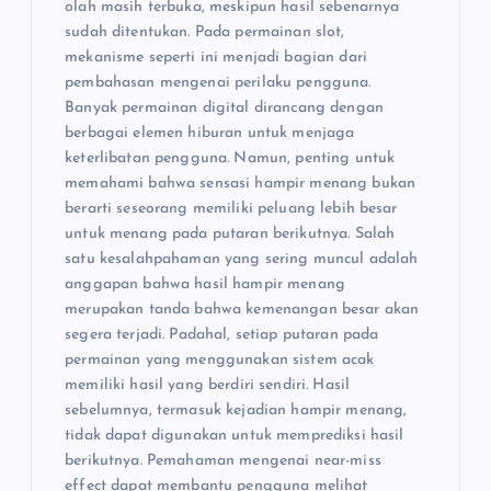
olah masih terbuka, meskipun hasil sebenarnya
sudah ditentukan. Pada permainan slot,
mekanisme seperti ini menjadi bagian dari
pembahasan mengenai perilaku pengguna.
Banyak permainan digital dirancang dengan
berbagai elemen hiburan untuk menjaga
keterlibatan pengguna. Namun, penting untuk
memahami bahwa sensasi hampir menang bukan
berarti seseorang memiliki peluang lebih besar
untuk menang pada putaran berikutnya. Salah
satu kesalahpahaman yang sering muncul adalah
anggapan bahwa hasil hampir menang
merupakan tanda bahwa kemenangan besar akan
segera terjadi. Padahal, setiap putaran pada
permainan yang menggunakan sistem acak
memiliki hasil yang berdiri sendiri. Hasil
sebelumnya, termasuk kejadian hampir menang,
tidak dapat digunakan untuk memprediksi hasil
berikutnya. Pemahaman mengenai near-miss
effect dapat membantu pengguna melihat