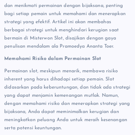
dan menikmati permainan dengan bijaksana, penting
bagi setiap pemain untuk memahami dan menerapkan
strategi yang efektif. Artikel ini akan membahas
berbagai strategi untuk menghindari kerugian saat
bermain di Misterwon Slot, disajikan dengan gaya
penulisan mendalam ala Pramoedya Ananta Toer.
Memahami Risiko dalam Permainan Slot
Permainan slot, meskipun menarik, membawa risiko
inherent yang harus dihadapi setiap pemain. Slot
didasarkan pada keberuntungan, dan tidak ada strategi
yang dapat menjamin kemenangan mutlak. Namun,
dengan memahami risiko dan menerapkan strategi yang
bijaksana, Anda dapat meminimalkan kerugian dan
meningkatkan peluang Anda untuk meraih kesenangan
serta potensi keuntungan.