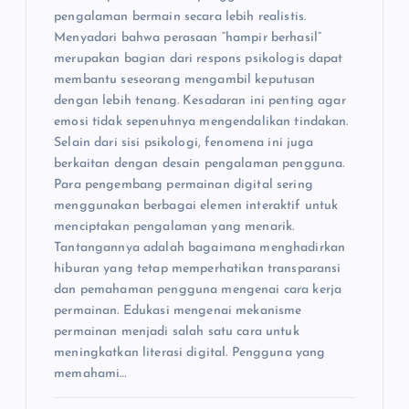
pengalaman bermain secara lebih realistis.
Menyadari bahwa perasaan “hampir berhasil”
merupakan bagian dari respons psikologis dapat
membantu seseorang mengambil keputusan
dengan lebih tenang. Kesadaran ini penting agar
emosi tidak sepenuhnya mengendalikan tindakan.
Selain dari sisi psikologi, fenomena ini juga
berkaitan dengan desain pengalaman pengguna.
Para pengembang permainan digital sering
menggunakan berbagai elemen interaktif untuk
menciptakan pengalaman yang menarik.
Tantangannya adalah bagaimana menghadirkan
hiburan yang tetap memperhatikan transparansi
dan pemahaman pengguna mengenai cara kerja
permainan. Edukasi mengenai mekanisme
permainan menjadi salah satu cara untuk
meningkatkan literasi digital. Pengguna yang
memahami…