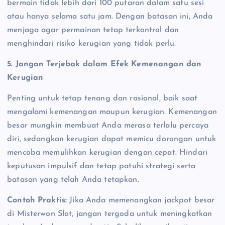
bermain tidak lebih dari 100 putaran dalam satu sesi
atau hanya selama satu jam. Dengan batasan ini, Anda
menjaga agar permainan tetap terkontrol dan
menghindari risiko kerugian yang tidak perlu.
5. Jangan Terjebak dalam Efek Kemenangan dan
Kerugian
Penting untuk tetap tenang dan rasional, baik saat
mengalami kemenangan maupun kerugian. Kemenangan
besar mungkin membuat Anda merasa terlalu percaya
diri, sedangkan kerugian dapat memicu dorongan untuk
mencoba memulihkan kerugian dengan cepat. Hindari
keputusan impulsif dan tetap patuhi strategi serta
batasan yang telah Anda tetapkan.
Contoh Praktis:
Jika Anda memenangkan jackpot besar
di Misterwon Slot, jangan tergoda untuk meningkatkan