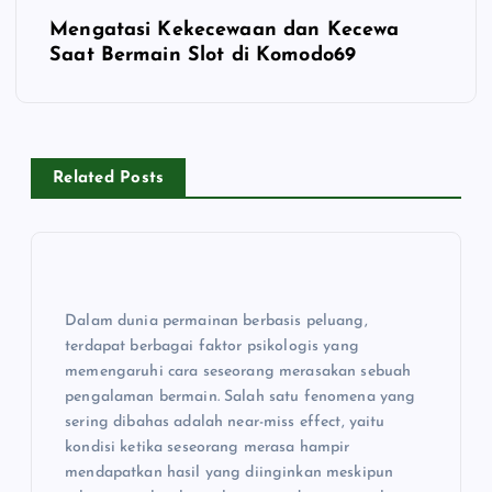
Mengatasi Kekecewaan dan Kecewa
t
Saat Bermain Slot di Komodo69
n
a
Related Posts
v
i
g
Dalam dunia permainan berbasis peluang,
terdapat berbagai faktor psikologis yang
a
memengaruhi cara seseorang merasakan sebuah
pengalaman bermain. Salah satu fenomena yang
t
sering dibahas adalah near-miss effect, yaitu
kondisi ketika seseorang merasa hampir
i
mendapatkan hasil yang diinginkan meskipun