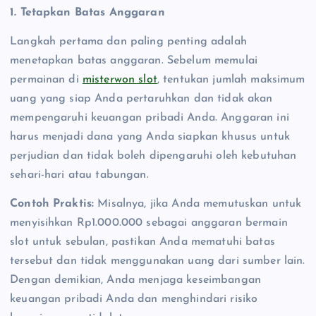
1. Tetapkan Batas Anggaran
Langkah pertama dan paling penting adalah
menetapkan batas anggaran. Sebelum memulai
permainan di
misterwon slot
, tentukan jumlah maksimum
uang yang siap Anda pertaruhkan dan tidak akan
mempengaruhi keuangan pribadi Anda. Anggaran ini
harus menjadi dana yang Anda siapkan khusus untuk
perjudian dan tidak boleh dipengaruhi oleh kebutuhan
sehari-hari atau tabungan.
Contoh Praktis:
Misalnya, jika Anda memutuskan untuk
menyisihkan Rp1.000.000 sebagai anggaran bermain
slot untuk sebulan, pastikan Anda mematuhi batas
tersebut dan tidak menggunakan uang dari sumber lain.
Dengan demikian, Anda menjaga keseimbangan
keuangan pribadi Anda dan menghindari risiko