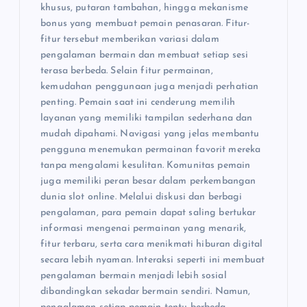
khusus, putaran tambahan, hingga mekanisme
bonus yang membuat pemain penasaran. Fitur-
fitur tersebut memberikan variasi dalam
pengalaman bermain dan membuat setiap sesi
terasa berbeda. Selain fitur permainan,
kemudahan penggunaan juga menjadi perhatian
penting. Pemain saat ini cenderung memilih
layanan yang memiliki tampilan sederhana dan
mudah dipahami. Navigasi yang jelas membantu
pengguna menemukan permainan favorit mereka
tanpa mengalami kesulitan. Komunitas pemain
juga memiliki peran besar dalam perkembangan
dunia slot online. Melalui diskusi dan berbagi
pengalaman, para pemain dapat saling bertukar
informasi mengenai permainan yang menarik,
fitur terbaru, serta cara menikmati hiburan digital
secara lebih nyaman. Interaksi seperti ini membuat
pengalaman bermain menjadi lebih sosial
dibandingkan sekadar bermain sendiri. Namun,