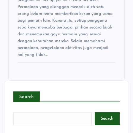
pengalaman setiap pemain tentu berbeda.
Permainan yang dianggap menarik oleh satu
orang belum tentu memberikan kesan yang sama
bagi pemain lain. Karena itu, setiap pengguna
sebaiknya mencoba berbagai pilihan secara bijak
dan menemukan gaya bermain yang sesuai
dengan kebutuhan mereka. Selain memahami
permainan, pengelolaan aktivitas juga menjadi
hal yang tidak…
Search
Search