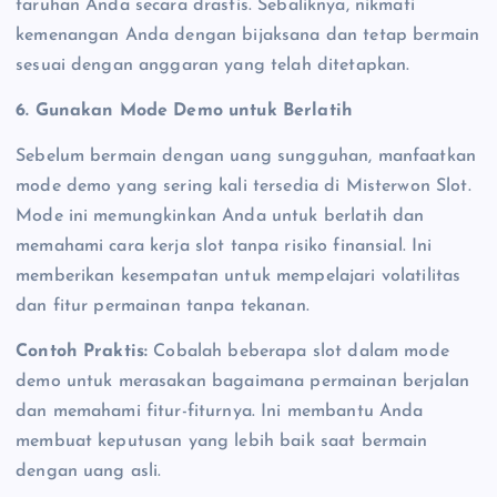
taruhan Anda secara drastis. Sebaliknya, nikmati
kemenangan Anda dengan bijaksana dan tetap bermain
sesuai dengan anggaran yang telah ditetapkan.
6. Gunakan Mode Demo untuk Berlatih
Sebelum bermain dengan uang sungguhan, manfaatkan
mode demo yang sering kali tersedia di Misterwon Slot.
Mode ini memungkinkan Anda untuk berlatih dan
memahami cara kerja slot tanpa risiko finansial. Ini
memberikan kesempatan untuk mempelajari volatilitas
dan fitur permainan tanpa tekanan.
Contoh Praktis:
Cobalah beberapa slot dalam mode
demo untuk merasakan bagaimana permainan berjalan
dan memahami fitur-fiturnya. Ini membantu Anda
membuat keputusan yang lebih baik saat bermain
dengan uang asli.