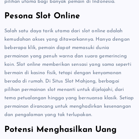
pilihan utama bagi banyak pemain di Indonesia.
Pesona Slot Online
Salah satu daya tarik utama dari slot online adalah
kemudahan akses yang ditawarkannya. Hanya dengan
beberapa klik, pemain dapat memasuki dunia
permainan yang penuh warna dan suara gemerincing
koin. Slot online memberikan sensasi yang sama seperti
bermain di kasino fisik, tetapi dengan kenyamanan
berada di rumah. Di Situs Slot Mahjong, berbagai
pilihan permainan slot menanti untuk dijelajahi, dari
tema petualangan hingga yang bernuansa klasik. Setiap
permainan dirancang untuk menghadirkan kesenangan
dan pengalaman yang tak terlupakan.
Potensi Menghasilkan Uang