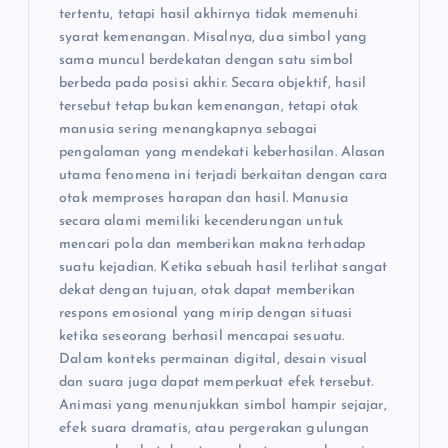
tertentu, tetapi hasil akhirnya tidak memenuhi
syarat kemenangan. Misalnya, dua simbol yang
sama muncul berdekatan dengan satu simbol
berbeda pada posisi akhir. Secara objektif, hasil
tersebut tetap bukan kemenangan, tetapi otak
manusia sering menangkapnya sebagai
pengalaman yang mendekati keberhasilan. Alasan
utama fenomena ini terjadi berkaitan dengan cara
otak memproses harapan dan hasil. Manusia
secara alami memiliki kecenderungan untuk
mencari pola dan memberikan makna terhadap
suatu kejadian. Ketika sebuah hasil terlihat sangat
dekat dengan tujuan, otak dapat memberikan
respons emosional yang mirip dengan situasi
ketika seseorang berhasil mencapai sesuatu.
Dalam konteks permainan digital, desain visual
dan suara juga dapat memperkuat efek tersebut.
Animasi yang menunjukkan simbol hampir sejajar,
efek suara dramatis, atau pergerakan gulungan