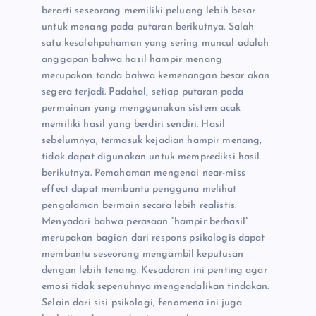
berarti seseorang memiliki peluang lebih besar
untuk menang pada putaran berikutnya. Salah
satu kesalahpahaman yang sering muncul adalah
anggapan bahwa hasil hampir menang
merupakan tanda bahwa kemenangan besar akan
segera terjadi. Padahal, setiap putaran pada
permainan yang menggunakan sistem acak
memiliki hasil yang berdiri sendiri. Hasil
sebelumnya, termasuk kejadian hampir menang,
tidak dapat digunakan untuk memprediksi hasil
berikutnya. Pemahaman mengenai near-miss
effect dapat membantu pengguna melihat
pengalaman bermain secara lebih realistis.
Menyadari bahwa perasaan “hampir berhasil”
merupakan bagian dari respons psikologis dapat
membantu seseorang mengambil keputusan
dengan lebih tenang. Kesadaran ini penting agar
emosi tidak sepenuhnya mengendalikan tindakan.
Selain dari sisi psikologi, fenomena ini juga