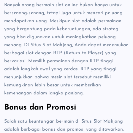
Banyak orang bermain slot online bukan hanya untuk
bersenang-senang, tetapi juga untuk mencari peluang
mendapatkan uang. Meskipun slot adalah permainan
yang bergantung pada keberuntungan, ada strategi
yang bisa digunakan untuk meningkatkan peluang
menang. Di Situs Slot Mahjong, Anda dapat menemukan
berbagai slot dengan RTP (Return to Player) yang
bervariasi. Memilih permainan dengan RTP tinggi
adalah langkah awal yang cerdas. RTP yang tinggi
menunjukkan bahwa mesin slot tersebut memiliki
kemungkinan lebih besar untuk memberikan
kemenangan dalam jangka panjang.
Bonus dan Promosi
Salah satu keuntungan bermain di Situs Slot Mahjong
adalah berbagai bonus dan promosi yang ditawarkan.