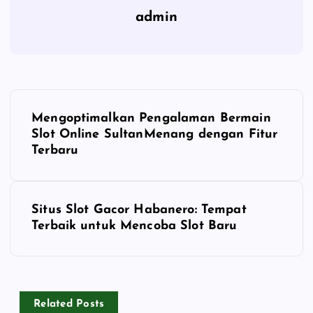
admin
P
Mengoptimalkan Pengalaman Bermain
o
Slot Online SultanMenang dengan Fitur
Terbaru
s
t
Situs Slot Gacor Habanero: Tempat
Terbaik untuk Mencoba Slot Baru
n
a
v
Related Posts