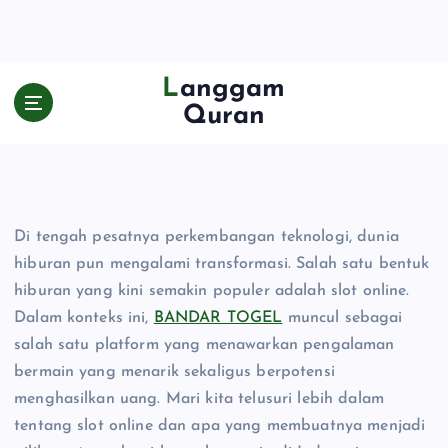
S
k
i
p
Langgam
t
Quran
o
c
o
n
t
Di tengah pesatnya perkembangan teknologi, dunia
e
hiburan pun mengalami transformasi. Salah satu bentuk
n
t
hiburan yang kini semakin populer adalah slot online.
Dalam konteks ini,
BANDAR TOGEL
muncul sebagai
salah satu platform yang menawarkan pengalaman
bermain yang menarik sekaligus berpotensi
menghasilkan uang. Mari kita telusuri lebih dalam
tentang slot online dan apa yang membuatnya menjadi