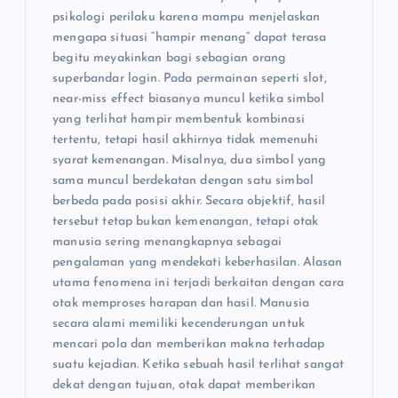
o
psikologi perilaku karena mampu menjelaskan
mengapa situasi “hampir menang” dapat terasa
n
begitu meyakinkan bagi sebagian orang
superbandar login. Pada permainan seperti slot,
near-miss effect biasanya muncul ketika simbol
yang terlihat hampir membentuk kombinasi
tertentu, tetapi hasil akhirnya tidak memenuhi
syarat kemenangan. Misalnya, dua simbol yang
sama muncul berdekatan dengan satu simbol
berbeda pada posisi akhir. Secara objektif, hasil
tersebut tetap bukan kemenangan, tetapi otak
manusia sering menangkapnya sebagai
pengalaman yang mendekati keberhasilan. Alasan
utama fenomena ini terjadi berkaitan dengan cara
otak memproses harapan dan hasil. Manusia
secara alami memiliki kecenderungan untuk
mencari pola dan memberikan makna terhadap
suatu kejadian. Ketika sebuah hasil terlihat sangat
dekat dengan tujuan, otak dapat memberikan