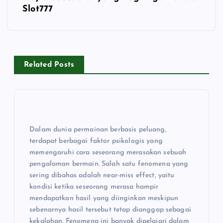
t
Slot777
n
a
Related Posts
v
i
g
Dalam dunia permainan berbasis peluang,
terdapat berbagai faktor psikologis yang
a
memengaruhi cara seseorang merasakan sebuah
pengalaman bermain. Salah satu fenomena yang
t
sering dibahas adalah near-miss effect, yaitu
kondisi ketika seseorang merasa hampir
i
mendapatkan hasil yang diinginkan meskipun
sebenarnya hasil tersebut tetap dianggap sebagai
kekalahan. Fenomena ini banyak dipelajari dalam