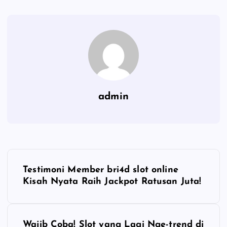
admin
P
Testimoni Member bri4d slot online
o
Kisah Nyata Raih Jackpot Ratusan Juta!
s
Wajib Coba! Slot yang Lagi Nge-trend di