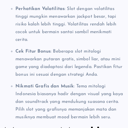
Perhatikan Volatilitas
: Slot dengan volatilitas
tinggi mungkin menawarkan jackpot besar, tapi
risiko kalah lebih tinggi. Volatilitas rendah lebih
cocok untuk bermain santai sambil menikmati
cerita.
Cek Fitur Bonus
: Beberapa slot mitologi
menawarkan putaran gratis, simbol liar, atau mini
game yang diadaptasi dari legenda. Pastikan fitur
bonus ini sesuai dengan strategi Anda.
Nikmati Grafis dan Musik
: Tema mitologi
Indonesia biasanya hadir dengan visual yang kaya
dan soundtrack yang mendukung suasana cerita.
Pilih slot yang grafisnya memanjakan mata dan
musiknya membuat mood bermain lebih seru.