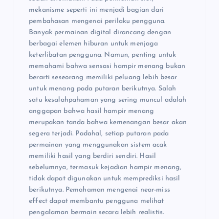
mekanisme seperti ini menjadi bagian dari
pembahasan mengenai perilaku pengguna.
Banyak permainan digital dirancang dengan
berbagai elemen hiburan untuk menjaga
keterlibatan pengguna. Namun, penting untuk
memahami bahwa sensasi hampir menang bukan
berarti seseorang memiliki peluang lebih besar
untuk menang pada putaran berikutnya. Salah
satu kesalahpahaman yang sering muncul adalah
anggapan bahwa hasil hampir menang
merupakan tanda bahwa kemenangan besar akan
segera terjadi. Padahal, setiap putaran pada
permainan yang menggunakan sistem acak
memiliki hasil yang berdiri sendiri. Hasil
sebelumnya, termasuk kejadian hampir menang,
tidak dapat digunakan untuk memprediksi hasil
berikutnya. Pemahaman mengenai near-miss
effect dapat membantu pengguna melihat
pengalaman bermain secara lebih realistis.