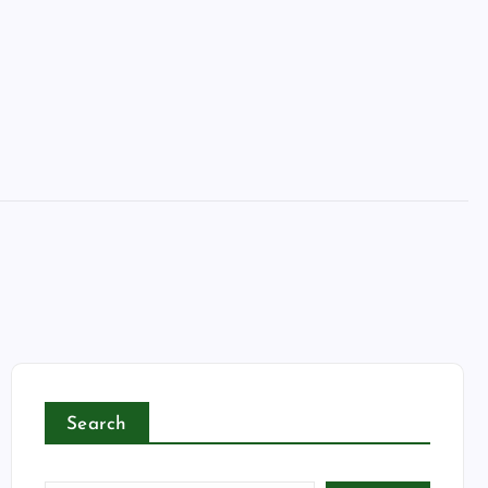
Search