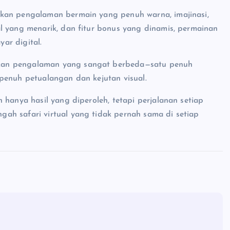
rkan pengalaman bermain yang penuh warna, imajinasi,
l yang menarik, dan fitur bonus yang dinamis, permainan
yar digital.
kan pengalaman yang sangat berbeda—satu penuh
penuh petualangan dan kejutan visual.
 hanya hasil yang diperoleh, tetapi perjalanan setiap
ah safari virtual yang tidak pernah sama di setiap