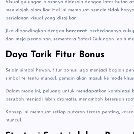
Visual gulungan biasanya didesain dengan latar hutan a
menjelajah alam liar. Hal ini membuat pemain tidak hanya
perjalanan visual yang disajikan.
Jika dibandingkan dengan
baccarat
, perbedaannya cukup
dan meja permainan, sementara Safari Gulungan lebih meno
Daya Tarik Fitur Bonus
Selain simbol hewan, fitur bonus juga menjadi bagian pen
simbol tertentu muncul, pemain akan masuk ke mode khusu
Dalam mode ini, peluang untuk mendapatkan kombinasi bes
berubah menjadi lebih dramatis, menambah keseruan saa
Konsep ini membuat setiap putaran terasa penting, kare
muncul.