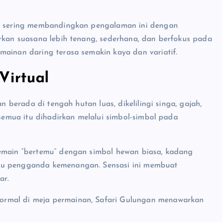
uga sering membandingkan pengalaman ini dengan
kan suasana lebih tenang, sederhana, dan berfokus pada
mainan daring terasa semakin kaya dan variatif.
Virtual
n berada di tengah hutan luas, dikelilingi singa, gajah,
 semua itu dihadirkan melalui simbol-simbol pada
pemain “bertemu” dengan simbol hewan biasa, kadang
tau pengganda kemenangan. Sensasi ini membuat
ar.
formal di meja permainan, Safari Gulungan menawarkan