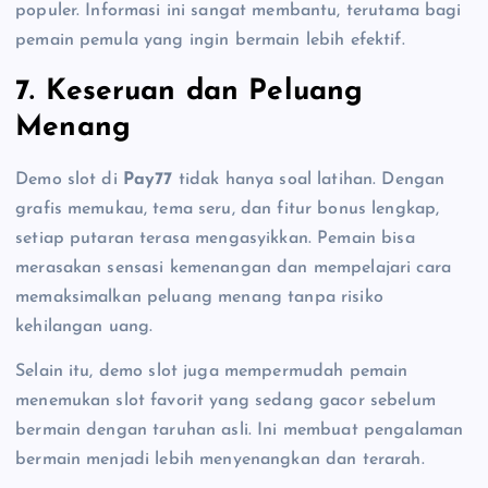
populer. Informasi ini sangat membantu, terutama bagi
pemain pemula yang ingin bermain lebih efektif.
7. Keseruan dan Peluang
Menang
Demo slot di
Pay77
tidak hanya soal latihan. Dengan
grafis memukau, tema seru, dan fitur bonus lengkap,
setiap putaran terasa mengasyikkan. Pemain bisa
merasakan sensasi kemenangan dan mempelajari cara
memaksimalkan peluang menang tanpa risiko
kehilangan uang.
Selain itu, demo slot juga mempermudah pemain
menemukan slot favorit yang sedang gacor sebelum
bermain dengan taruhan asli. Ini membuat pengalaman
bermain menjadi lebih menyenangkan dan terarah.