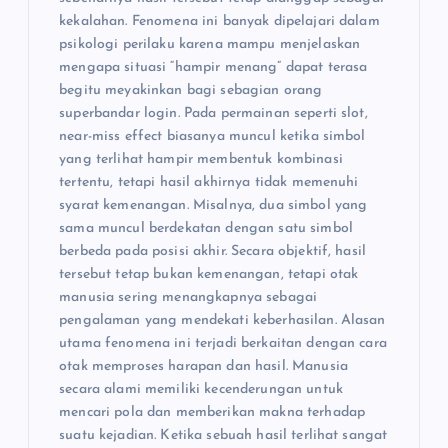
o
kekalahan. Fenomena ini banyak dipelajari dalam
psikologi perilaku karena mampu menjelaskan
n
mengapa situasi “hampir menang” dapat terasa
begitu meyakinkan bagi sebagian orang
superbandar login. Pada permainan seperti slot,
near-miss effect biasanya muncul ketika simbol
yang terlihat hampir membentuk kombinasi
tertentu, tetapi hasil akhirnya tidak memenuhi
syarat kemenangan. Misalnya, dua simbol yang
sama muncul berdekatan dengan satu simbol
berbeda pada posisi akhir. Secara objektif, hasil
tersebut tetap bukan kemenangan, tetapi otak
manusia sering menangkapnya sebagai
pengalaman yang mendekati keberhasilan. Alasan
utama fenomena ini terjadi berkaitan dengan cara
otak memproses harapan dan hasil. Manusia
secara alami memiliki kecenderungan untuk
mencari pola dan memberikan makna terhadap
suatu kejadian. Ketika sebuah hasil terlihat sangat