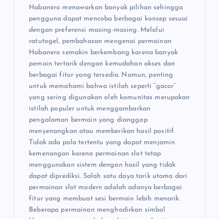
Habanero menawarkan banyak pilihan sehingga
pengguna dapat mencoba berbagai konsep sesuai
dengan preferensi masing-masing. Melalui
ratutogel, pembahasan mengenai permainan
Habanero semakin berkembang karena banyak
pemain tertarik dengan kemudahan akses dan
berbagai fitur yang tersedia. Namun, penting
untuk memahami bahwa istilah seperti “gacor”
yang sering digunakan oleh komunitas merupakan
istilah populer untuk menggambarkan
pengalaman bermain yang dianggap
menyenangkan atau memberikan hasil positif.
Tidak ada pola tertentu yang dapat menjamin
kemenangan karena permainan slot tetap
menggunakan sistem dengan hasil yang tidak
dapat diprediksi. Salah satu daya tarik utama dari
permainan slot modern adalah adanya berbagai
fitur yang membuat sesi bermain lebih menarik.
Beberapa permainan menghadirkan simbol