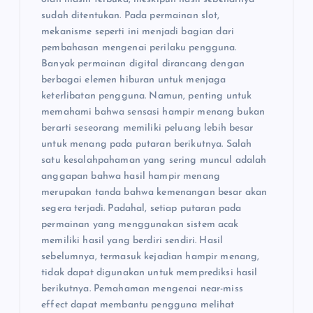
sudah ditentukan. Pada permainan slot,
mekanisme seperti ini menjadi bagian dari
pembahasan mengenai perilaku pengguna.
Banyak permainan digital dirancang dengan
berbagai elemen hiburan untuk menjaga
keterlibatan pengguna. Namun, penting untuk
memahami bahwa sensasi hampir menang bukan
berarti seseorang memiliki peluang lebih besar
untuk menang pada putaran berikutnya. Salah
satu kesalahpahaman yang sering muncul adalah
anggapan bahwa hasil hampir menang
merupakan tanda bahwa kemenangan besar akan
segera terjadi. Padahal, setiap putaran pada
permainan yang menggunakan sistem acak
memiliki hasil yang berdiri sendiri. Hasil
sebelumnya, termasuk kejadian hampir menang,
tidak dapat digunakan untuk memprediksi hasil
berikutnya. Pemahaman mengenai near-miss
effect dapat membantu pengguna melihat