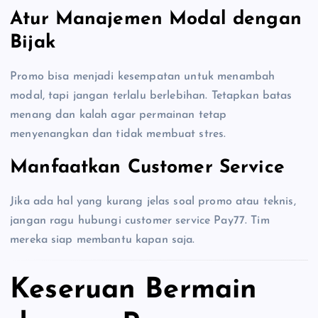
Atur Manajemen Modal dengan
Bijak
Promo bisa menjadi kesempatan untuk menambah
modal, tapi jangan terlalu berlebihan. Tetapkan batas
menang dan kalah agar permainan tetap
menyenangkan dan tidak membuat stres.
Manfaatkan Customer Service
Jika ada hal yang kurang jelas soal promo atau teknis,
jangan ragu hubungi customer service Pay77. Tim
mereka siap membantu kapan saja.
Keseruan Bermain