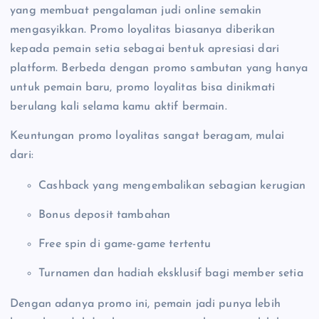
yang membuat pengalaman judi online semakin
mengasyikkan. Promo loyalitas biasanya diberikan
kepada pemain setia sebagai bentuk apresiasi dari
platform. Berbeda dengan promo sambutan yang hanya
untuk pemain baru, promo loyalitas bisa dinikmati
berulang kali selama kamu aktif bermain.
Keuntungan promo loyalitas sangat beragam, mulai
dari:
Cashback yang mengembalikan sebagian kerugian
Bonus deposit tambahan
Free spin di game-game tertentu
Turnamen dan hadiah eksklusif bagi member setia
Dengan adanya promo ini, pemain jadi punya lebih