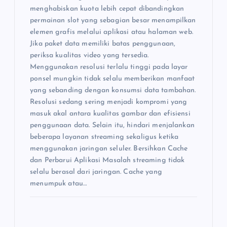
menghabiskan kuota lebih cepat dibandingkan
permainan slot yang sebagian besar menampilkan
elemen grafis melalui aplikasi atau halaman web.
Jika paket data memiliki batas penggunaan,
periksa kualitas video yang tersedia.
Menggunakan resolusi terlalu tinggi pada layar
ponsel mungkin tidak selalu memberikan manfaat
yang sebanding dengan konsumsi data tambahan.
Resolusi sedang sering menjadi kompromi yang
masuk akal antara kualitas gambar dan efisiensi
penggunaan data. Selain itu, hindari menjalankan
beberapa layanan streaming sekaligus ketika
menggunakan jaringan seluler. Bersihkan Cache
dan Perbarui Aplikasi Masalah streaming tidak
selalu berasal dari jaringan. Cache yang
menumpuk atau…