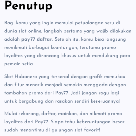
Penutup
Bagi kamu yang ingin memulai petualangan seru di
dunia slot online, langkah pertama yang wajib dilakukan
adalah
pay77 daftar
. Setelah itu, kamu bisa langsung
menikmati berbagai keuntungan, terutama promo
loyalitas yang dirancang khusus untuk mendukung para
pemain setia.
Slot Habanero yang terkenal dengan grafik memukau
dan fitur menarik menjadi semakin menggoda dengan
tambahan promo dari Pay77. Jadi jangan ragu lagi
untuk bergabung dan rasakan sendiri keseruannya!
Mulai sekarang, daftar, mainkan, dan nikmati promo
loyalitas dari Pay77. Siapa tahu keberuntungan besar
sudah menantimu di gulungan slot favorit!