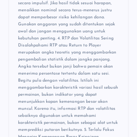
secara impulsif. Jika hasil tidak sesuai harapan,
menaikkan nominal secara terus-menerus justru
dapat memperbesar risiko kehilangan dana.
Gunakan anggaran yang sudah ditentukan sejak
awal dan jangan menggunakan uang untuk
kebutuhan penting. 4. RTP dan Volatilitas Sering
Disalahpahami RTP atau Return to Player
merupakan angka teoretis yang menggambarkan
pengembalian statistik dalam jangka panjang.
Angka tersebut bukan janji bahwa pemain akan
menerima persentase tertentu dalam satu sesi.
Begitu pula dengan volatilitas. Istilah ini
menggambarkan karakteristik variasi hasil sebuah
permainan, bukan indikator yang dapat
menunjukkan kapan kemenangan besar akan
muncul. Karena itu, informasi RTP dan volatilitas
sebaiknya digunakan untuk memahami
karakteristik permainan, bukan sebagai alat untuk
memprediksi putaran berikutnya. 5. Terlalu Fokus
Mengejar Kemenangan Besar Keinginan