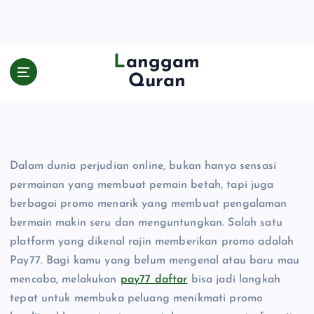
S
k
i
p
Langgam
t
Quran
o
c
o
n
t
Dalam dunia perjudian online, bukan hanya sensasi
e
permainan yang membuat pemain betah, tapi juga
n
t
berbagai promo menarik yang membuat pengalaman
bermain makin seru dan menguntungkan. Salah satu
platform yang dikenal rajin memberikan promo adalah
Pay77. Bagi kamu yang belum mengenal atau baru mau
mencoba, melakukan
pay77 daftar
bisa jadi langkah
tepat untuk membuka peluang menikmati promo