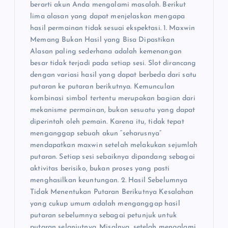
berarti akun Anda mengalami masalah. Berikut
lima alasan yang dapat menjelaskan mengapa
hasil permainan tidak sesuai ekspektasi. 1. Maxwin
Memang Bukan Hasil yang Bisa Dipastikan
Alasan paling sederhana adalah kemenangan
besar tidak terjadi pada setiap sesi. Slot dirancang
dengan variasi hasil yang dapat berbeda dari satu
putaran ke putaran berikutnya. Kemunculan
kombinasi simbol tertentu merupakan bagian dari
mekanisme permainan, bukan sesuatu yang dapat
diperintah oleh pemain. Karena itu, tidak tepat
menganggap sebuah akun “seharusnya”
mendapatkan maxwin setelah melakukan sejumlah
putaran. Setiap sesi sebaiknya dipandang sebagai
aktivitas berisiko, bukan proses yang pasti
menghasilkan keuntungan. 2. Hasil Sebelumnya
Tidak Menentukan Putaran Berikutnya Kesalahan
yang cukup umum adalah menganggap hasil
putaran sebelumnya sebagai petunjuk untuk
putaran selanjutnya. Misalnya, setelah mengalami