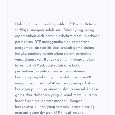
Dalam dunia slot online, istilah RTP atau Return
to Player menjadi salah satu faktor yang sering
diperhatikan oleh pemain sebelum memilih sebuah
permainan. RTP menggambarkan persentase
pengembalian teoritis dari sebuah game dalam
jangka panjang berdasarkan sistem permainan
yang digunakan. Banyak pemain menggunakan
informasi RTP sebagai salah satu bahan
pertimbangan untuk mencari pengalaman
bermain yang lebih nyaman. slot nusantara88
menjadi salah satu platform yang menyediakan
berbagai pilihan permainan slot, termasuk koleksi
game dari Habanero yang dikenal memiliki tema
kreatif dan mekanisme menarik. Dengan
banyaknya pilihan yang tersedia, pemain sering
mencari game dengan RTP tinggi karena