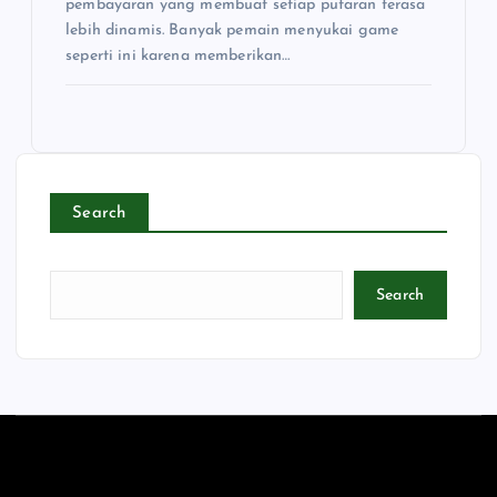
pembayaran yang membuat setiap putaran terasa
lebih dinamis. Banyak pemain menyukai game
seperti ini karena memberikan…
Search
Search