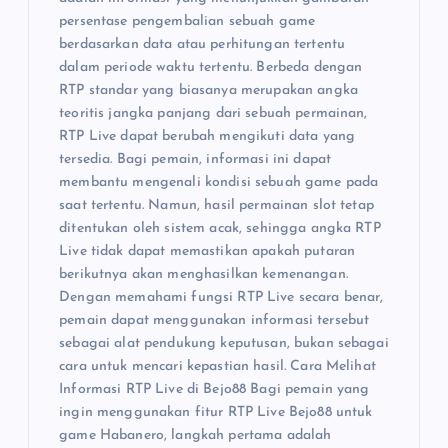
persentase pengembalian sebuah game
berdasarkan data atau perhitungan tertentu
dalam periode waktu tertentu. Berbeda dengan
RTP standar yang biasanya merupakan angka
teoritis jangka panjang dari sebuah permainan,
RTP Live dapat berubah mengikuti data yang
tersedia. Bagi pemain, informasi ini dapat
membantu mengenali kondisi sebuah game pada
saat tertentu. Namun, hasil permainan slot tetap
ditentukan oleh sistem acak, sehingga angka RTP
Live tidak dapat memastikan apakah putaran
berikutnya akan menghasilkan kemenangan.
Dengan memahami fungsi RTP Live secara benar,
pemain dapat menggunakan informasi tersebut
sebagai alat pendukung keputusan, bukan sebagai
cara untuk mencari kepastian hasil. Cara Melihat
Informasi RTP Live di Bejo88 Bagi pemain yang
ingin menggunakan fitur RTP Live Bejo88 untuk
game Habanero, langkah pertama adalah