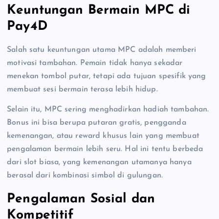
Keuntungan Bermain MPC di
Pay4D
Salah satu keuntungan utama MPC adalah memberi
motivasi tambahan. Pemain tidak hanya sekadar
menekan tombol putar, tetapi ada tujuan spesifik yang
membuat sesi bermain terasa lebih hidup.
Selain itu, MPC sering menghadirkan hadiah tambahan.
Bonus ini bisa berupa putaran gratis, pengganda
kemenangan, atau reward khusus lain yang membuat
pengalaman bermain lebih seru. Hal ini tentu berbeda
dari slot biasa, yang kemenangan utamanya hanya
berasal dari kombinasi simbol di gulungan.
Pengalaman Sosial dan
Kompetitif