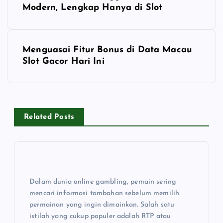
o
Modern, Lengkap Hanya di Slot
s
Menguasai Fitur Bonus di Data Macau
t
Slot Gacor Hari Ini
n
a
Related Posts
v
i
g
Dalam dunia online gambling, pemain sering
mencari informasi tambahan sebelum memilih
a
permainan yang ingin dimainkan. Salah satu
istilah yang cukup populer adalah RTP atau