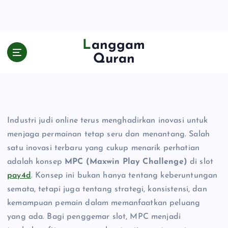
S
k
i
p
Langgam
t
Quran
o
c
o
n
t
Industri judi online terus menghadirkan inovasi untuk
e
menjaga permainan tetap seru dan menantang. Salah
n
t
satu inovasi terbaru yang cukup menarik perhatian
adalah konsep
MPC (Maxwin Play Challenge)
di slot
pay4d
. Konsep ini bukan hanya tentang keberuntungan
semata, tetapi juga tentang strategi, konsistensi, dan
kemampuan pemain dalam memanfaatkan peluang
yang ada. Bagi penggemar slot, MPC menjadi