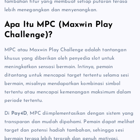
tambahan fitur yang membuat setiap putaran terasa
lebih menegangkan dan menyenangkan.
Apa Itu MPC (Maxwin Play
Challenge)?
MPC atau Maxwin Play Challenge adalah tantangan
khusus yang diberikan oleh penyedia slot untuk
meningkatkan sensasi bermain. Intinya, pemain
ditantang untuk mencapai target tertentu selama sesi
bermain, misalnya mendapatkan kombinasi simbol
tertentu atau mencapai kemenangan maksimum dalam
periode tertentu.
Di
Pay4D
, MPC diimplementasikan dengan sistem yang
transparan dan mudah dipahami. Pemain dapat melihat
target dan potensi hadiah tambahan, sehingga sesi
bermain terasa lebih terarah dan penuh motivasi.