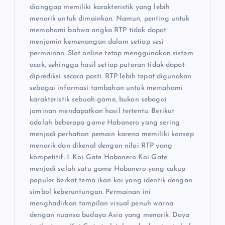
dianggap memiliki karakteristik yang lebih
menarik untuk dimainkan. Namun, penting untuk
memahami bahwa angka RTP tidak dapat
menjamin kemenangan dalam setiap sesi
permainan. Slot online tetap menggunakan sistem
acak, sehingga hasil setiap putaran tidak dapat
diprediksi secara pasti. RTP lebih tepat digunakan
sebagai informasi tambahan untuk memahami
karakteristik sebuah game, bukan sebagai
jaminan mendapatkan hasil tertentu. Berikut
adalah beberapa game Habanero yang sering
menjadi perhatian pemain karena memiliki konsep
menarik dan dikenal dengan nilai RTP yang
kompetitif. 1. Koi Gate Habanero Koi Gate
menjadi salah satu game Habanero yang cukup
populer berkat tema ikan koi yang identik dengan
simbol keberuntungan. Permainan ini
menghadirkan tampilan visual penuh warna
dengan nuansa budaya Asia yang menarik. Daya