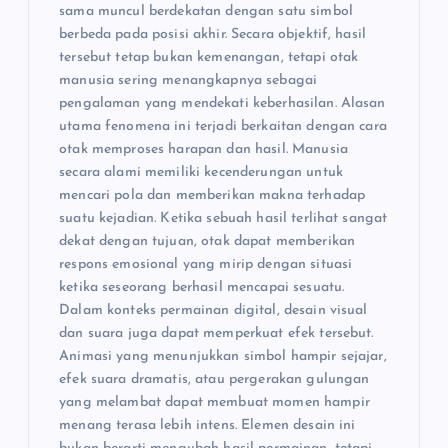
sama muncul berdekatan dengan satu simbol
berbeda pada posisi akhir. Secara objektif, hasil
tersebut tetap bukan kemenangan, tetapi otak
manusia sering menangkapnya sebagai
pengalaman yang mendekati keberhasilan. Alasan
utama fenomena ini terjadi berkaitan dengan cara
otak memproses harapan dan hasil. Manusia
secara alami memiliki kecenderungan untuk
mencari pola dan memberikan makna terhadap
suatu kejadian. Ketika sebuah hasil terlihat sangat
dekat dengan tujuan, otak dapat memberikan
respons emosional yang mirip dengan situasi
ketika seseorang berhasil mencapai sesuatu.
Dalam konteks permainan digital, desain visual
dan suara juga dapat memperkuat efek tersebut.
Animasi yang menunjukkan simbol hampir sejajar,
efek suara dramatis, atau pergerakan gulungan
yang melambat dapat membuat momen hampir
menang terasa lebih intens. Elemen desain ini