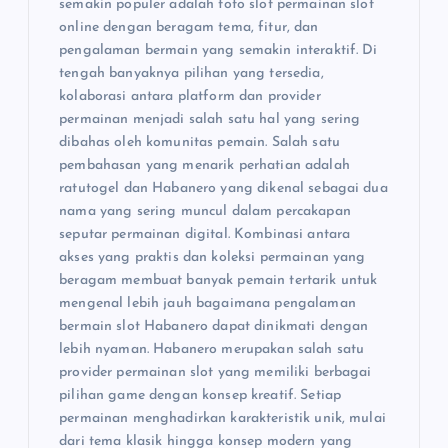
semakin populer adalah toto slot permainan slot
online dengan beragam tema, fitur, dan
pengalaman bermain yang semakin interaktif. Di
tengah banyaknya pilihan yang tersedia,
kolaborasi antara platform dan provider
permainan menjadi salah satu hal yang sering
dibahas oleh komunitas pemain. Salah satu
pembahasan yang menarik perhatian adalah
ratutogel dan Habanero yang dikenal sebagai dua
nama yang sering muncul dalam percakapan
seputar permainan digital. Kombinasi antara
akses yang praktis dan koleksi permainan yang
beragam membuat banyak pemain tertarik untuk
mengenal lebih jauh bagaimana pengalaman
bermain slot Habanero dapat dinikmati dengan
lebih nyaman. Habanero merupakan salah satu
provider permainan slot yang memiliki berbagai
pilihan game dengan konsep kreatif. Setiap
permainan menghadirkan karakteristik unik, mulai
dari tema klasik hingga konsep modern yang