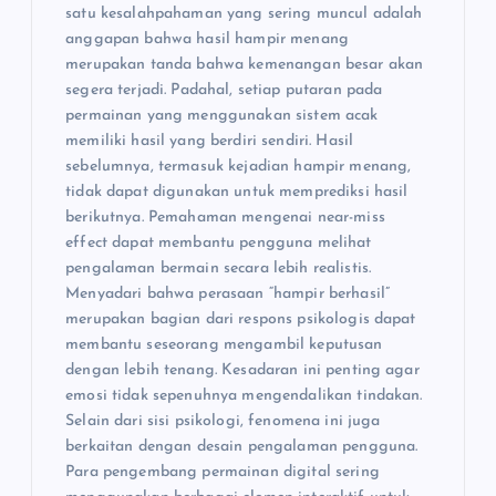
satu kesalahpahaman yang sering muncul adalah
anggapan bahwa hasil hampir menang
merupakan tanda bahwa kemenangan besar akan
segera terjadi. Padahal, setiap putaran pada
permainan yang menggunakan sistem acak
memiliki hasil yang berdiri sendiri. Hasil
sebelumnya, termasuk kejadian hampir menang,
tidak dapat digunakan untuk memprediksi hasil
berikutnya. Pemahaman mengenai near-miss
effect dapat membantu pengguna melihat
pengalaman bermain secara lebih realistis.
Menyadari bahwa perasaan “hampir berhasil”
merupakan bagian dari respons psikologis dapat
membantu seseorang mengambil keputusan
dengan lebih tenang. Kesadaran ini penting agar
emosi tidak sepenuhnya mengendalikan tindakan.
Selain dari sisi psikologi, fenomena ini juga
berkaitan dengan desain pengalaman pengguna.
Para pengembang permainan digital sering