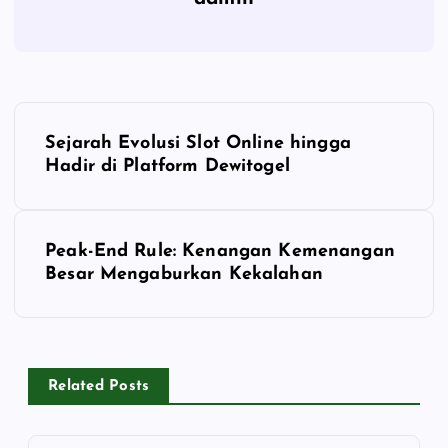
P
Sejarah Evolusi Slot Online hingga
o
Hadir di Platform Dewitogel
s
Peak-End Rule: Kenangan Kemenangan
t
Besar Mengaburkan Kekalahan
n
a
Related Posts
v