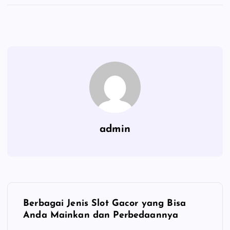
admin
P
Berbagai Jenis Slot Gacor yang Bisa
o
Anda Mainkan dan Perbedaannya