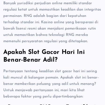
Banyak yurisdiksi perjudian online memiliki standar
regulasi ketat untuk memastikan keadilan dan integritas
permainan. RNG adalah bagian dari kepatuhan
terhadap standar ini. Kasino online yang beroperasi di
bawah lisensi resmi akan menjalani pemeriksaan rutin
untuk memastikan bahwa teknologi RNG mereka
memenuhi persyaratan regulasi yang ditetapkan.
Apakah Slot Gacor Hari Ini
Benar-Benar Adil?
Pertanyaan tentang keadilan slot gacor hari ini sering
kali muncul di kalangan pemain. Apakah slot ini benar-
benar memberikan peluang yang adil untuk menang?
Untuk menjawab pertanyaan ini, mari kita lihat
beberapa faktor yang perlu dipertimbangkan: