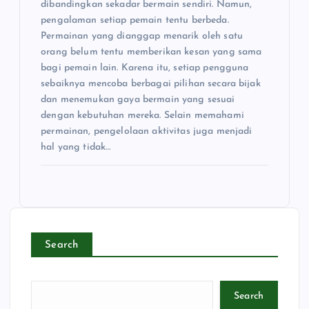
dibandingkan sekadar bermain sendiri. Namun,
pengalaman setiap pemain tentu berbeda.
Permainan yang dianggap menarik oleh satu
orang belum tentu memberikan kesan yang sama
bagi pemain lain. Karena itu, setiap pengguna
sebaiknya mencoba berbagai pilihan secara bijak
dan menemukan gaya bermain yang sesuai
dengan kebutuhan mereka. Selain memahami
permainan, pengelolaan aktivitas juga menjadi
hal yang tidak…
Search
Search