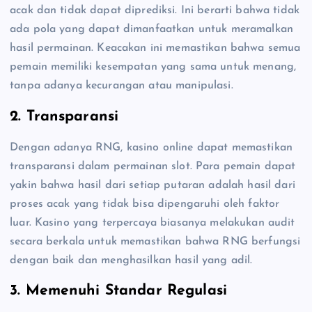
acak dan tidak dapat diprediksi. Ini berarti bahwa tidak
ada pola yang dapat dimanfaatkan untuk meramalkan
hasil permainan. Keacakan ini memastikan bahwa semua
pemain memiliki kesempatan yang sama untuk menang,
tanpa adanya kecurangan atau manipulasi.
2. Transparansi
Dengan adanya RNG, kasino online dapat memastikan
transparansi dalam permainan slot. Para pemain dapat
yakin bahwa hasil dari setiap putaran adalah hasil dari
proses acak yang tidak bisa dipengaruhi oleh faktor
luar. Kasino yang terpercaya biasanya melakukan audit
secara berkala untuk memastikan bahwa RNG berfungsi
dengan baik dan menghasilkan hasil yang adil.
3. Memenuhi Standar Regulasi