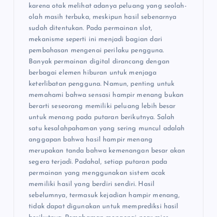
karena otak melihat adanya peluang yang seolah-
olah masih terbuka, meskipun hasil sebenarnya
sudah ditentukan. Pada permainan slot,
mekanisme seperti ini menjadi bagian dari
pembahasan mengenai perilaku pengguna.
Banyak permainan digital dirancang dengan
berbagai elemen hiburan untuk menjaga
keterlibatan pengguna. Namun, penting untuk
memahami bahwa sensasi hampir menang bukan
berarti seseorang memiliki peluang lebih besar
untuk menang pada putaran berikutnya. Salah
satu kesalahpahaman yang sering muncul adalah
anggapan bahwa hasil hampir menang
merupakan tanda bahwa kemenangan besar akan
segera terjadi. Padahal, setiap putaran pada
permainan yang menggunakan sistem acak
memiliki hasil yang berdiri sendiri. Hasil
sebelumnya, termasuk kejadian hampir menang,
tidak dapat digunakan untuk memprediksi hasil