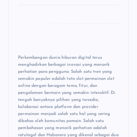
Perkembangan dunia hiburan digital terus
menghadirkan berbagai inovasi yang menarik
perhatian para pengguna. Salah satu tren yang
semakin populer adalah toto slot permainan slot
online dengan beragam tema, fitur, dan
pengalaman bermain yang semakin interaktif. Di
tengah banyaknya pilihan yang tersedia,
kolaborasi antara platform dan provider
permainan menjadi salah satu hal yang sering
dibahas oleh komunitas pemain. Salah satu
pembahasan yang menarik perhatian adalah
ratutogel dan Habanero yang dikenal sebagai dua