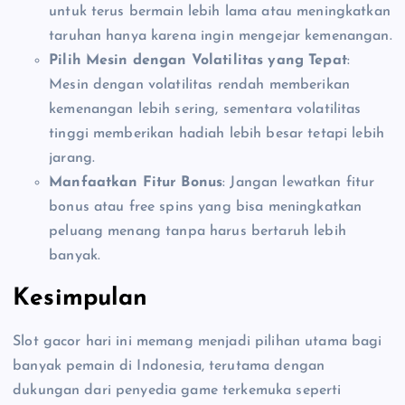
untuk terus bermain lebih lama atau meningkatkan
taruhan hanya karena ingin mengejar kemenangan.
Pilih Mesin dengan Volatilitas yang Tepat
:
Mesin dengan volatilitas rendah memberikan
kemenangan lebih sering, sementara volatilitas
tinggi memberikan hadiah lebih besar tetapi lebih
jarang.
Manfaatkan Fitur Bonus
: Jangan lewatkan fitur
bonus atau free spins yang bisa meningkatkan
peluang menang tanpa harus bertaruh lebih
banyak.
Kesimpulan
Slot gacor hari ini memang menjadi pilihan utama bagi
banyak pemain di Indonesia, terutama dengan
dukungan dari penyedia game terkemuka seperti