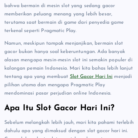
bahwa bermain di mesin slot yang sedang gacor
memberikan peluang menang yang lebih besar,
terutama saat bermain di game dari penyedia game
terkenal seperti Pragmatic Play.
Namun, meskipun tampak menjanjikan, bermain slot
gacor bukan hanya soal keberuntungan. Ada banyak
alasan mengapa mesin-mesin slot ini semakin populer di
kalangan pemain Indonesia. Mari kita bahas lebih lanjut
tentang apa yang membuat
Slot Gacor Hari Ini
menjadi
pilihan utama dan mengapa Pragmatic Play
mendominasi pasar perjudian online Indonesia.
Apa Itu Slot Gacor Hari Ini?
Sebelum melangkah lebih jauh, mari kita pahami terlebih
dahulu apa yang dimaksud dengan slot gacor hari ini.