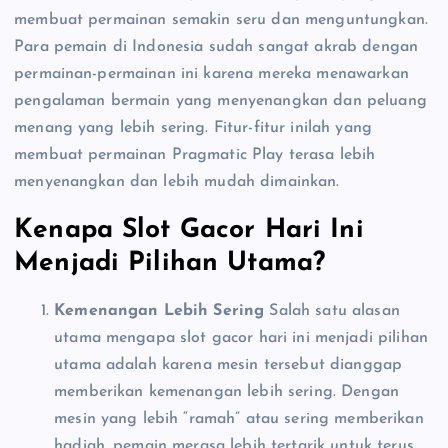
membuat permainan semakin seru dan menguntungkan.
Para pemain di Indonesia sudah sangat akrab dengan
permainan-permainan ini karena mereka menawarkan
pengalaman bermain yang menyenangkan dan peluang
menang yang lebih sering. Fitur-fitur inilah yang
membuat permainan Pragmatic Play terasa lebih
menyenangkan dan lebih mudah dimainkan.
Kenapa Slot Gacor Hari Ini
Menjadi Pilihan Utama?
Kemenangan Lebih Sering
Salah satu alasan
utama mengapa slot gacor hari ini menjadi pilihan
utama adalah karena mesin tersebut dianggap
memberikan kemenangan lebih sering. Dengan
mesin yang lebih “ramah” atau sering memberikan
hadiah, pemain merasa lebih tertarik untuk terus