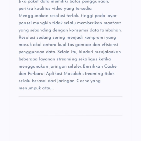
Jika paket data memiliki batas penggunaan,
periksa kualitas video yang tersedia.
Menggunakan resolusi terlalu tinggi pada layar
ponsel mungkin tidak selalu memberikan manfaat
yang sebanding dengan konsumsi data tambahan.
Resolusi sedang sering menjadi kompromi yang
masuk akal antara kualitas gambar dan efisiensi
penggunaan data. Selain itu, hindari menjalankan
beberapa layanan streaming sekaligus ketika
menggunakan jaringan seluler. Bersihkan Cache
dan Perbarui Aplikasi Masalah streaming tidak
selalu berasal dari jaringan. Cache yang
menumpuk atau…