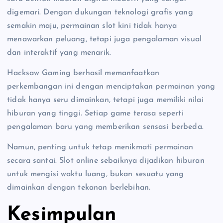
digemari. Dengan dukungan teknologi grafis yang
semakin maju, permainan slot kini tidak hanya
menawarkan peluang, tetapi juga pengalaman visual
dan interaktif yang menarik.
Hacksaw Gaming berhasil memanfaatkan
perkembangan ini dengan menciptakan permainan yang
tidak hanya seru dimainkan, tetapi juga memiliki nilai
hiburan yang tinggi. Setiap game terasa seperti
pengalaman baru yang memberikan sensasi berbeda.
Namun, penting untuk tetap menikmati permainan
secara santai. Slot online sebaiknya dijadikan hiburan
untuk mengisi waktu luang, bukan sesuatu yang
dimainkan dengan tekanan berlebihan.
Kesimpulan