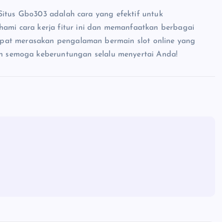
Situs Gbo303 adalah cara yang efektif untuk
mi cara kerja fitur ini dan memanfaatkan berbagai
pat merasakan pengalaman bermain slot online yang
n semoga keberuntungan selalu menyertai Anda!