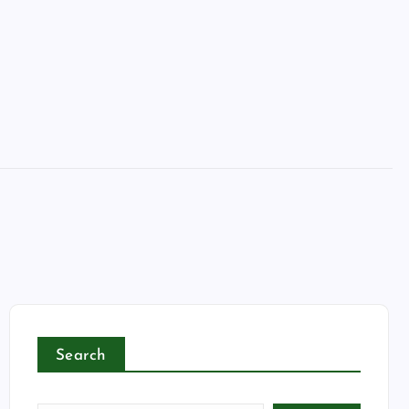
Search