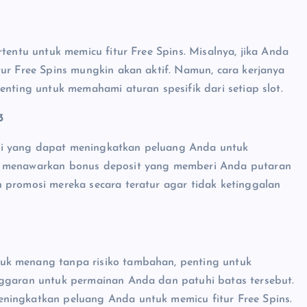
tentu untuk memicu fitur Free Spins. Misalnya, jika Anda
ur Free Spins mungkin akan aktif. Namun, cara kerjanya
nting untuk memahami aturan spesifik dari setiap slot.
3
i yang dapat meningkatkan peluang Anda untuk
n menawarkan bonus deposit yang memberi Anda putaran
 promosi mereka secara teratur agar tidak ketinggalan
uk menang tanpa risiko tambahan, penting untuk
ggaran untuk permainan Anda dan patuhi batas tersebut.
ningkatkan peluang Anda untuk memicu fitur Free Spins.