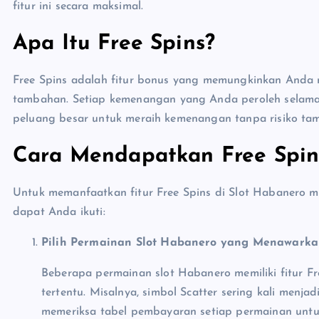
fitur ini secara maksimal.
Apa Itu Free Spins?
Free Spins adalah fitur bonus yang memungkinkan Anda
tambahan.
Setiap kemenangan yang Anda peroleh selama 
peluang besar untuk meraih kemenangan tanpa risiko ta
Cara Mendapatkan Free Spin
Untuk memanfaatkan fitur Free Spins di Slot Habanero m
dapat Anda ikuti:
Pilih Permainan Slot Habanero yang Menawarka
Beberapa permainan slot Habanero memiliki fitur Fr
tertentu. Misalnya, simbol Scatter sering kali menja
memeriksa tabel pembayaran setiap permainan untuk