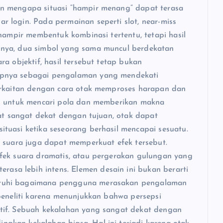
an mengapa situasi “hampir menang” dapat terasa
 login. Pada permainan seperti slot, near-miss
 hampir membentuk kombinasi tertentu, tetapi hasil
lnya, dua simbol yang sama muncul berdekatan
a objektif, hasil tersebut tetap bukan
apnya sebagai pengalaman yang mendekati
berkaitan dengan cara otak memproses harapan dan
an untuk mencari pola dan memberikan makna
hat sangat dekat dengan tujuan, otak dapat
tuasi ketika seseorang berhasil mencapai sesuatu.
n suara juga dapat memperkuat efek tersebut.
efek suara dramatis, atau pergerakan gulungan yang
sa lebih intens. Elemen desain ini bukan berarti
aruhi bagaimana pengguna merasakan pengalaman
 peneliti karena menunjukkan bahwa persepsi
tif. Sebuah kekalahan yang sangat dekat dengan