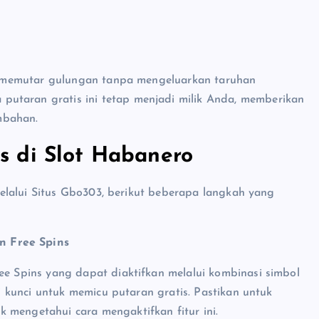
 memutar gulungan tanpa mengeluarkan taruhan
putaran gratis ini tetap menjadi milik Anda, memberikan
mbahan.
s di Slot Habanero
elalui Situs Gbo303, berikut beberapa langkah yang
n Free Spins
ee Spins yang dapat diaktifkan melalui kombinasi simbol
di kunci untuk memicu putaran gratis. Pastikan untuk
 mengetahui cara mengaktifkan fitur ini.