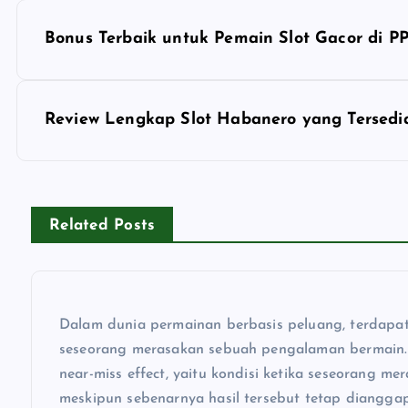
P
Bonus Terbaik untuk Pemain Slot Gacor di P
o
s
Review Lengkap Slot Habanero yang Tersedia
t
n
Related Posts
a
v
Dalam dunia permainan berbasis peluang, terdapat
seseorang merasakan sebuah pengalaman bermain. 
i
near-miss effect, yaitu kondisi ketika seseorang m
meskipun sebenarnya hasil tersebut tetap dianggap