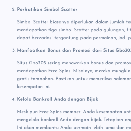
Perhatikan Simbol Scatter
Simbol Scatter biasanya diperlukan dalam jumlah ter
mendapatkan tiga simbol Scatter pada gulungan, fit
dapat bervariasi tergantung pada permainan, jadi pe
Manfaatkan Bonus dan Promosi dari Situs Gbo30
Situs Gbo303 sering menawarkan bonus dan promos
mendapatkan Free Spins. Misalnya, mereka mungki
gratis tambahan. Pastikan untuk memeriksa halaman
kesempatan ini.
Kelola Bankroll Anda dengan Bijak
Meskipun Free Spins memberi Anda kesempatan unt
mengelola bankroll Anda dengan bijak. Tetapkan an
Ini akan membantu Anda bermain lebih lama dan me