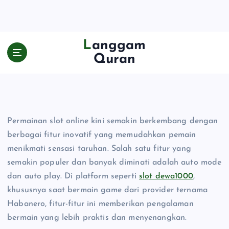
S
k
i
p
Langgam
t
Quran
o
c
o
n
t
Permainan slot online kini semakin berkembang dengan
e
berbagai fitur inovatif yang memudahkan pemain
n
t
menikmati sensasi taruhan. Salah satu fitur yang
semakin populer dan banyak diminati adalah auto mode
dan auto play. Di platform seperti
slot dewa1000
,
khususnya saat bermain game dari provider ternama
Habanero, fitur-fitur ini memberikan pengalaman
bermain yang lebih praktis dan menyenangkan.