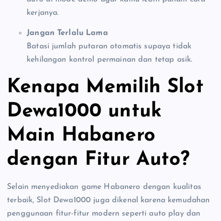
kerjanya.
Jangan Terlalu Lama
Batasi jumlah putaran otomatis supaya tidak
kehilangan kontrol permainan dan tetap asik.
Kenapa Memilih Slot
Dewa1000 untuk
Main Habanero
dengan Fitur Auto?
Selain menyediakan game Habanero dengan kualitas
terbaik, Slot Dewa1000 juga dikenal karena kemudahan
penggunaan fitur-fitur modern seperti auto play dan