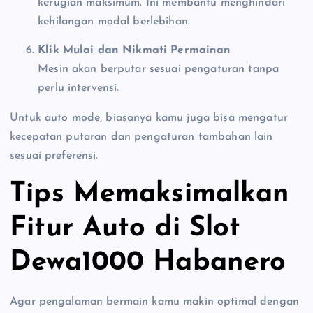
kerugian maksimum. Ini membantu menghindari
kehilangan modal berlebihan.
Klik Mulai dan Nikmati Permainan
Mesin akan berputar sesuai pengaturan tanpa
perlu intervensi.
Untuk auto mode, biasanya kamu juga bisa mengatur
kecepatan putaran dan pengaturan tambahan lain
sesuai preferensi.
Tips Memaksimalkan
Fitur Auto di Slot
Dewa1000 Habanero
Agar pengalaman bermain kamu makin optimal dengan