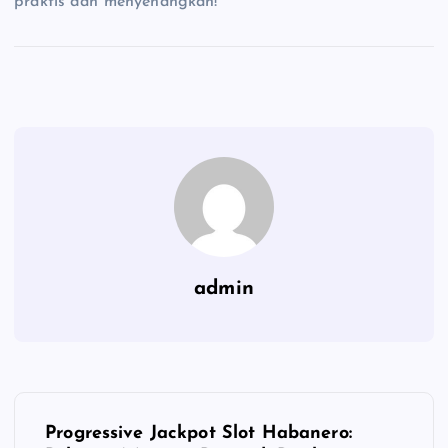
praktis dan menyenangkan!
admin
P
Progressive Jackpot Slot Habanero: