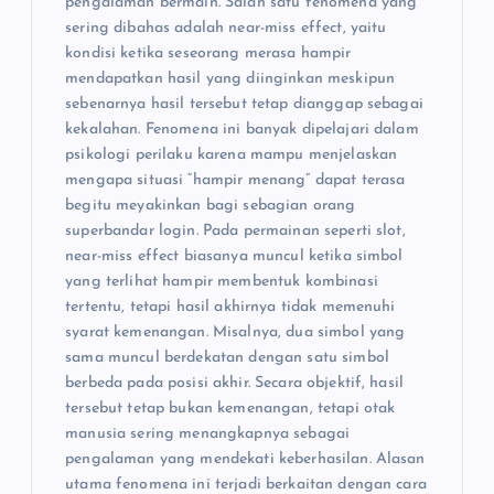
t
pengalaman bermain. Salah satu fenomena yang
sering dibahas adalah near-miss effect, yaitu
i
kondisi ketika seseorang merasa hampir
mendapatkan hasil yang diinginkan meskipun
o
sebenarnya hasil tersebut tetap dianggap sebagai
kekalahan. Fenomena ini banyak dipelajari dalam
psikologi perilaku karena mampu menjelaskan
n
mengapa situasi “hampir menang” dapat terasa
begitu meyakinkan bagi sebagian orang
superbandar login. Pada permainan seperti slot,
near-miss effect biasanya muncul ketika simbol
yang terlihat hampir membentuk kombinasi
tertentu, tetapi hasil akhirnya tidak memenuhi
syarat kemenangan. Misalnya, dua simbol yang
sama muncul berdekatan dengan satu simbol
berbeda pada posisi akhir. Secara objektif, hasil
tersebut tetap bukan kemenangan, tetapi otak
manusia sering menangkapnya sebagai
pengalaman yang mendekati keberhasilan. Alasan
utama fenomena ini terjadi berkaitan dengan cara