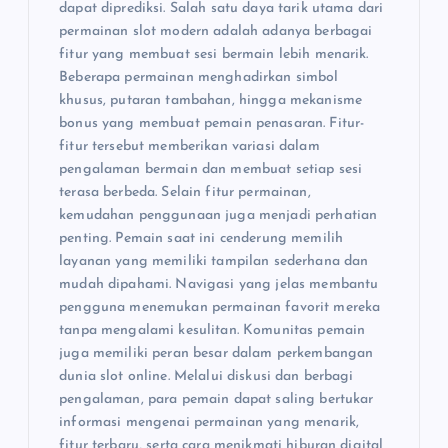
dapat diprediksi. Salah satu daya tarik utama dari
permainan slot modern adalah adanya berbagai
fitur yang membuat sesi bermain lebih menarik.
Beberapa permainan menghadirkan simbol
khusus, putaran tambahan, hingga mekanisme
bonus yang membuat pemain penasaran. Fitur-
fitur tersebut memberikan variasi dalam
pengalaman bermain dan membuat setiap sesi
terasa berbeda. Selain fitur permainan,
kemudahan penggunaan juga menjadi perhatian
penting. Pemain saat ini cenderung memilih
layanan yang memiliki tampilan sederhana dan
mudah dipahami. Navigasi yang jelas membantu
pengguna menemukan permainan favorit mereka
tanpa mengalami kesulitan. Komunitas pemain
juga memiliki peran besar dalam perkembangan
dunia slot online. Melalui diskusi dan berbagi
pengalaman, para pemain dapat saling bertukar
informasi mengenai permainan yang menarik,
fitur terbaru, serta cara menikmati hiburan digital