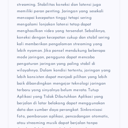
streaming. Stabilitas koneksi dan latensi juga
memiliki peran penting. Jaringan yang sesekali
mencapai kecepatan tinggi tetapi sering
mengalami lonjakan latensi tetap dapat
menghasilkan video yang tersendat. Sebaliknya,
koneksi dengan kecepatan cukup dan stabil sering
kali memberikan pengalaman streaming yang
lebih nyaman. Jika ponsel mendukung beberapa
mode jaringan, pengguna dapat mencoba
pengaturan jaringan yang paling stabil di
wilayahnya. Dalam kondisi tertentu, jaringan yang
lebih konsisten dapat menjadi pilihan yang lebih
baik dibandingkan mengejar teknologi jaringan
terbaru yang sinyalnya belum merata. Tutup
Aplikasi yang Tidak Dibutuhkan Aplikasi yang
berjalan di latar belakang dapat menggunakan
data dan sumber daya perangkat. Sinkronisasi
foto, pembaruan aplikasi, pencadangan otomatis,
atau streaming musik dapat berjalan tanpa