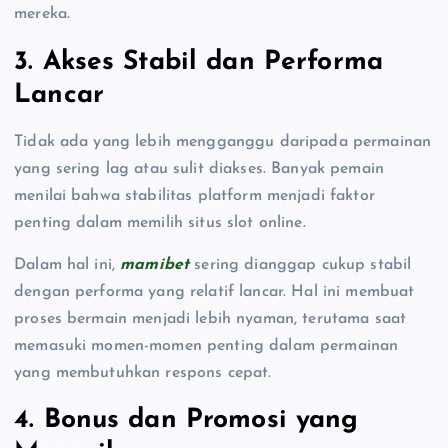
mereka.
3. Akses Stabil dan Performa
Lancar
Tidak ada yang lebih mengganggu daripada permainan
yang sering lag atau sulit diakses. Banyak pemain
menilai bahwa stabilitas platform menjadi faktor
penting dalam memilih situs slot online.
Dalam hal ini,
mamibet
sering dianggap cukup stabil
dengan performa yang relatif lancar. Hal ini membuat
proses bermain menjadi lebih nyaman, terutama saat
memasuki momen-momen penting dalam permainan
yang membutuhkan respons cepat.
4. Bonus dan Promosi yang