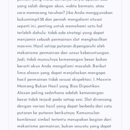
yang salah dengan akun, waktu bermain, atau
cara memasang taruhan? Jika Anda menggunakan
bukumimpi138 dan pernah mengalami situasi
seperti ini, penting untuk memahami satu hal
terlebih dahulu: tidak ada strategi yang dapat
menjamin sebuah permainan slot menghasilkan
maxwin. Hasil setiap putaran dipengaruhi oleh
mekanisme permainan dan unsur keberuntungan.
Jadi, tidak munculnya kemenangan besar bukan
berarti akun Anda mengalami masalah. Berikut
lima alasan yang dapat menjelaskan mengapa
hasil permainan tidak sesuai ekspektasi. 1. Maxwin
Memang Bukan Hasil yang Bisa Dipastikan
Alasan paling sederhana adalah kemenangan
besar tidak terjadi pada setiap sesi. Slot dirancang
dengan variasi hasil yang dapat berbeda dari satu
putaran ke putaran berikutnya. Kemunculan
kombinasi simbol tertentu merupakan bagian dari
mekanisme permainan, bukan sesuatu yang dapat